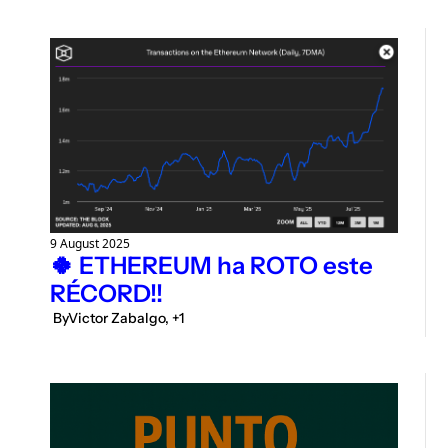
9 August 2025
🍀 ETHEREUM ha ROTO este 
RÉCORD!!
 By
Victor Zabalgo, +1