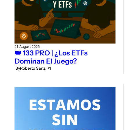
21 August 2025
👑 133 PRO | ¿Los ETFs 
Dominan El Juego?
 By
Roberto Sanz, +1