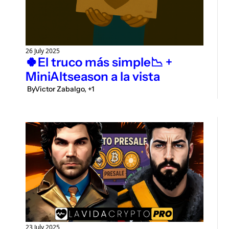
26 July 2025
🍀El truco más simple📉 + 
MiniAltseason a la vista 
 By
Victor Zabalgo, +1
23 July 2025