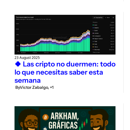
23 August 2025
🍀 Las cripto no duermen: todo 
lo que necesitas saber esta 
semana
 By
Victor Zabalgo, +1