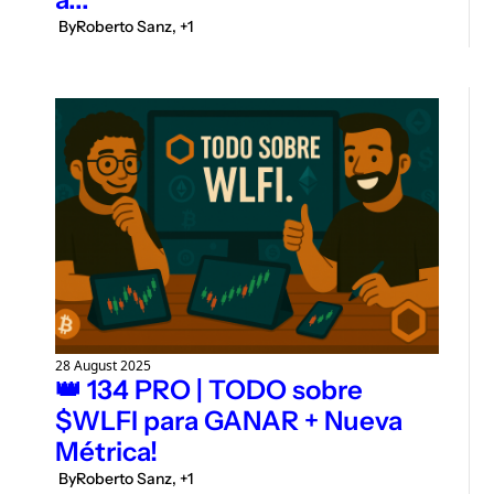
 By
Roberto Sanz, +1
28 August 2025
👑 134 PRO | TODO sobre 
$WLFI para GANAR + Nueva 
Métrica!
 By
Roberto Sanz, +1