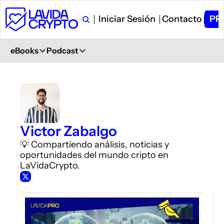
Iniciar Sesión
Contacto
PR
eBooks
Podcast
eBooks
Podcast
Primeros Pasos en Crypto
Ver en YouTube
Aprende desde 0
+ 6.000 Suscriptores
Glosario de Términos Crypto
Spotify
+400 términos
Description
Victor Zabalgo
Curso de Trading
iVoox
💡 Compartiendo análisis, noticias y 
PDF explicativo
Description
oportunidades del mundo cripto en 
LaVidaCrypto.
Apple Podcast
Description
Amazon Podcast
Description
YouTube Music