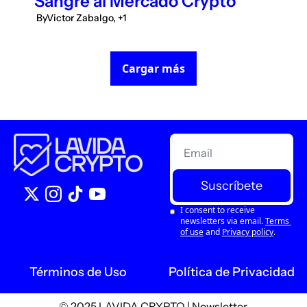
Sangre al Mercado Crypto
 By
Victor Zabalgo, +1
Cargar más
Suscríbete
I consent to receive 
newsletters via email.
Terms 
of use
and
Privacy policy
.
Términos de Uso
Política de Privacidad
© 2025 LAVIDA CRYPTO | Newsletter.