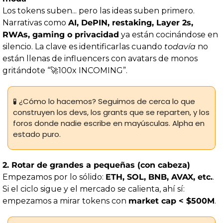
Los tokens suben... pero las ideas suben primero. 
Narrativas como 
AI, DePIN, restaking, Layer 2s, 
RWAs, gaming o privacidad
 ya están cocinándose en 
silencio. La clave es identificarlas cuando 
todavía
 no 
están llenas de influencers con avatars de monos 
gritándote “
🚀
100x INCOMING”.
🧪
 ¿Cómo lo hacemos? Seguimos de cerca lo que 
construyen los devs, los grants que se reparten, y los 
foros donde nadie escribe en mayúsculas. Alpha en 
estado puro.
2. Rotar de grandes a pequeñas (con cabeza)
Empezamos por lo sólido: 
ETH, SOL, BNB, AVAX, etc.
. 
Si el ciclo sigue y el mercado se calienta, ahí sí: 
empezamos a mirar tokens con 
market cap < $500M
.