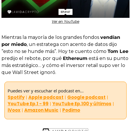
Ver en YouTube
Mientras la mayoría de los grandes fondos 
vendían 
por miedo
, un estratega con acento de datos dijo 
“esto no se hunde más”. Hoy te cuento cómo 
Tom Lee
predijo el rebote, por qué 
Ethereum
 está en su punto 
más estratégico… y cómo el inversor retail supo ver lo 
que Wall Street ignoró.
Puedes ver y escuchar el podcast en...
Spotify
|
Apple podcast
|
Google podcast
|
YouTube Ep.1 - 99
|
YouTube Ep.100 y últimos
| 
iVoox
|
Amazon Music
|
Podimo