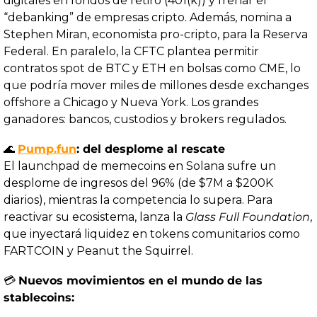
digitales en fondos de retiro (401(k)) y frenar el 
“debanking” de empresas cripto. Además, nomina a 
Stephen Miran, economista pro-cripto, para la Reserva 
Federal. En paralelo, la CFTC plantea permitir 
contratos spot de BTC y ETH en bolsas como CME, lo 
que podría mover miles de millones desde exchanges 
offshore a Chicago y Nueva York. Los grandes 
ganadores: bancos, custodios y brokers regulados.
🌊
Pump.fun
: del desplome al rescate
El launchpad de memecoins en Solana sufre un 
desplome de ingresos del 96% (de $7M a $200K 
diarios), mientras la competencia lo supera. Para 
reactivar su ecosistema, lanza la 
Glass Full Foundation
, 
que inyectará liquidez en tokens comunitarios como 
FARTCOIN y Peanut the Squirrel.
💳 
Nuevos movimientos en el mundo de las 
stablecoins: