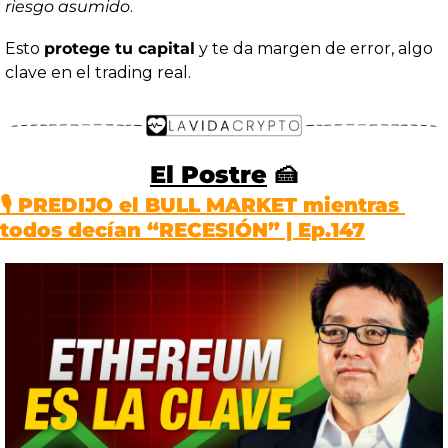
riesgo asumido
.
Esto 
protege tu capital
 y te da margen de error, algo 
clave en el trading real.
El Postre
🍰
🎙️
PREDIJO el BULL MARKET mientras 
todos decían “RECESIÓN” | Ep.147