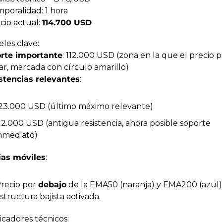
mporalidad: 1 hora
cio actual: 
114.700 USD
eles clave:
rte importante
: 112.000 USD (zona en la que el precio p
ar, marcada con círculo amarillo)
stencias relevantes
:
23.000 USD (último máximo relevante)
12.000 USD (antigua resistencia, ahora posible soporte 
nmediato)
as móviles
:
recio por 
debajo
 de la EMA50 (naranja) y EMA200 (azul) 
structura bajista activada.
icadores técnicos: