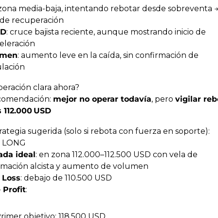
 zona media-baja, intentando rebotar desde sobreventa → 
 de recuperación
D
: cruce bajista reciente, aunque mostrando inicio de 
eleración
umen
: aumento leve en la caída, sin confirmación de 
ulación
peración clara ahora?
comendación: 
mejor no operar todavía
, pero 
vigilar reb
s 112.000 USD
rategia sugerida (solo si rebota con fuerza en soporte):
: LONG
ada ideal
: en zona 112.000–112.500 USD con vela de 
rmación alcista y aumento de volumen
 Loss
: debajo de 110.500 USD
 Profit
:
rimer objetivo: 118.500 USD