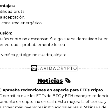
ntajas:
atilidad brutal.
a aceptación.
o consumo energético.
usión:
stafas cripto no descansan. Si algo suena demasiado buen
ser verdad… probablemente lo sea. 
verifica y, si algo no cuadra, aléjate.
Noticias
 🗞️
C aprueba redenciones en especie para ETFs cripto
C permitirá que los ETFs de BTC y ETH manejen redencio
amente en cripto, no en cash. Esto mejora la eficiencia y 
 atraer más inversores institucionales. Paul Atkins ya deja