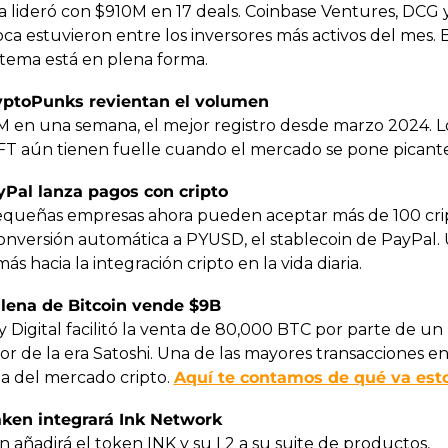
a lideró con $910M en 17 deals. Coinbase Ventures, DCG y
a estuvieron entre los inversores más activos del mes. El
stema está en plena forma.
yptoPunks revientan el volumen
M en una semana, el mejor registro desde marzo 2024. L
FT aún tienen fuelle cuando el mercado se pone picante
yPal lanza pagos con cripto
equeñas empresas ahora pueden aceptar más de 100 crip
onversión automática a PYUSD, el stablecoin de PayPal. 
ás hacia la integración cripto en la vida diaria.
llena de Bitcoin vende $9B
 Digital facilitó la venta de 80,000 BTC por parte de un 
or de la era Satoshi. Una de las mayores transacciones en 
ia del mercado cripto. 
Aquí te contamos de qué va est
aken integrará Ink Network
 añadirá el token INK y su L2 a su suite de productos, 