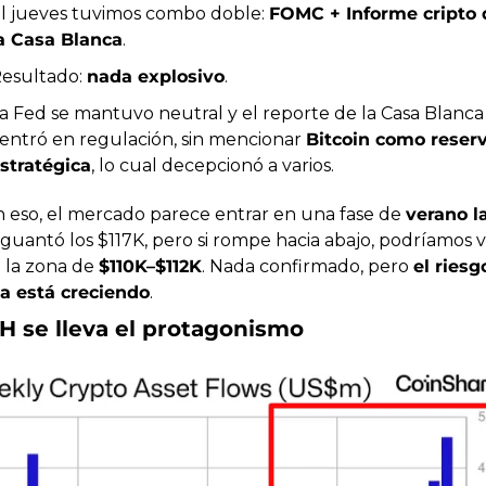
l jueves tuvimos combo doble: 
FOMC + Informe cripto d
a Casa Blanca
.
esultado: 
nada explosivo
.
a Fed se mantuvo neutral y el reporte de la Casa Blanca 
entró en regulación, sin mencionar 
Bitcoin como reserv
stratégica
, lo cual decepcionó a varios.
n eso, el mercado parece entrar en una fase de 
verano la
guantó los $117K, pero si rompe hacia abajo, podríamos ve
 la zona de 
$110K–$112K
. Nada confirmado, pero 
el riesgo
ta está creciendo
.
H se lleva el protagonismo