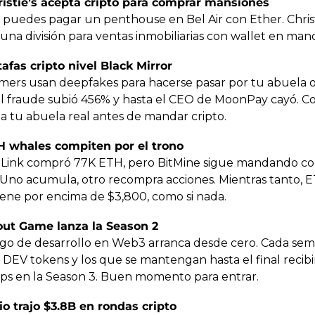
ristie’s acepta cripto para comprar mansiones
 puedes pagar un penthouse en Bel Air con Ether. Christi
una división para ventas inmobiliarias con wallet en mano
tafas cripto nivel Black Mirror
ers usan deepfakes para hacerse pasar por tu abuela o 
 El fraude subió 456% y hasta el CEO de MoonPay cayó. Con
 a tu abuela real antes de mandar cripto.
H whales compiten por el trono
Link compró 77K ETH, pero BitMine sigue mandando co
 Uno acumula, otro recompra acciones. Mientras tanto, E
ene por encima de $3,800, como si nada.
out Game lanza la Season 2
ego de desarrollo en Web3 arranca desde cero. Cada sem
 DEV tokens y los que se mantengan hasta el final recibir
ops en la Season 3. Buen momento para entrar.
lio trajo $3.8B en rondas cripto