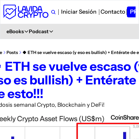
Iniciar Sesión
Contacto
PR
eBooks
Podcast
eBooks
Podcast
Primeros Pasos en Crypto
Ver en YouTube
e
Posts
🍀 ETH se vuelve escaso (y eso es bullish) + Entérate de e
Aprende desde 0
+ 6.000 Suscriptores
 ETH se vuelve escaso (
Glosario de Términos Crypto
Spotify
so es bullish) + Entérate 
+400 términos
Description
Curso de Trading
iVoox
e esto!!!
PDF explicativo
Description
Apple Podcast
 dosis semanal Crypto, Blockchain y DeFi!
Description
Amazon Podcast
Description
YouTube Music