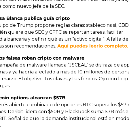
a como nuevo jefe de la SEC.
asa Blanca publica guía cripto
uipo de Trump propone reglas claras: stablecoins sí, CBDC
n quiere que SEC y CFTC se repartan tareas, facilitar 
ia bancaria y definir qué es un “activo digital”. A falta de 
s son recomendaciones. 
Aquí puedes leerlo completo.
ps falsas roban cripto con malware
ampaña de malware llamada “JSCEAL” se disfraza de app
mas y ya habría afectado a más de 10 millones de persona
marzo. El objetivo: tus claves y tus fondos. Ojo con lo qu
rgas.
tcoin options alcanzan $57B
terés abierto combinado de opciones BTC supera los $57 m
nes. Deribit lidera con $50B y BlackRock suma $7B más en
BIT. Señal de que la demanda institucional está en modo
.