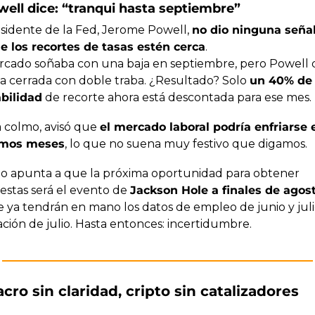
well dice: “tranqui hasta septiembre”
esidente de la Fed, Jerome Powell, 
no dio ninguna señal 
e los recortes de tasas estén cerca
.
rcado soñaba con una baja en septiembre, pero Powell de
a cerrada con doble traba. ¿Resultado? Solo 
un 40% de 
bilidad
 de recorte ahora está descontada para ese mes.
 colmo, avisó que 
el mercado laboral podría enfriarse e
imos meses
, lo que no suena muy festivo que digamos.
do apunta a que la próxima oportunidad para obtener 
estas será el evento de 
Jackson Hole a finales de agos
 ya tendrán en mano los datos de empleo de junio y julio
lación de julio. Hasta entonces: incertidumbre.
acro sin claridad, cripto sin catalizadores