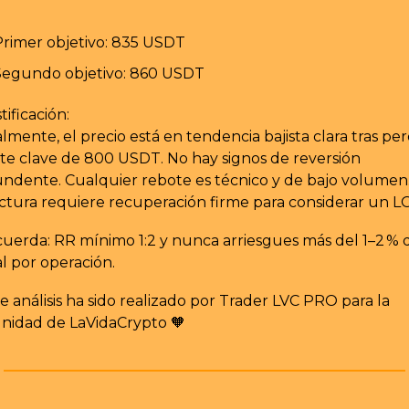
rimer objetivo: 835 USDT
Segundo objetivo: 860 USDT
tificación:
lmente, el precio está en tendencia bajista clara tras perd
te clave de 800 USDT. No hay signos de reversión 
ndente. Cualquier rebote es técnico y de bajo volumen. 
ctura requiere recuperación firme para considerar un 
cuerda: RR mínimo 1:2 y nunca arriesgues más del 1–2 % d
al por operación.
te análisis ha sido realizado por Trader LVC PRO para la 
idad de LaVidaCrypto 
🧡