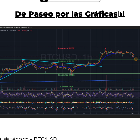
De Paseo por las Gráficas
📊
álisis técnico – BTC/USD