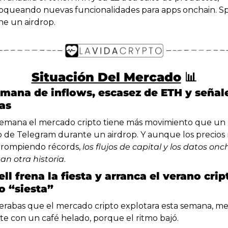
oqueando nuevas funcionalidades para apps onchain. Spoi
ne un airdrop.
Situación Del Mercado
📊
emana de inflows, escasez de ETH y señale
as
semana el mercado cripto tiene más movimiento que un 
 de Telegram durante un airdrop. Y aunque los precios 
 rompiendo récords, 
los flujos de capital y los datos onch
an otra historia
.
l frena la fiesta y arranca el verano cript
 “siesta”
perabas que el mercado cripto explotara esta semana, mej
ate con un café helado, porque el ritmo bajó.