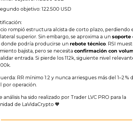
egundo objetivo: 122.500 USD
tificación:
cio rompió estructura alcista de corto plazo, perdiendo e
lateral superior. Sin embargo, se aproxima a un 
soporte 
, donde podría producirse un 
rebote técnico
. RSI muestr
iento bajista, pero se necesita 
confirmación con volu
alidar entrada. Si pierde los 112k, siguiente nivel relevante
100k.
cuerda: RR mínimo 1:2 y nunca arriesgues más del 1–2 % d
l por operación.
e análisis ha sido realizado por Trader LVC PRO para la 
idad de LaVidaCrypto 
🧡