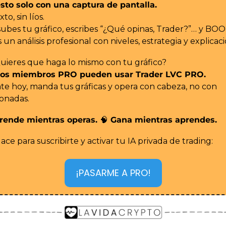
sto solo con una captura de pantalla.
xto, sin líos.
subes tu gráfico, escribes “¿Qué opinas, Trader?”… y BO
 un análisis profesional con niveles, estrategia y explicaci
uieres que haga lo mismo con tu gráfico?
 los miembros PRO pueden usar Trader LVC PRO.
e hoy, manda tus gráficas y opera con cabeza, no con 
onadas.
rende mientras operas. 
🧠
 Gana mientras aprendes.
lace para suscribirte y activar tu IA privada de trading:
¡PASARME A PRO!