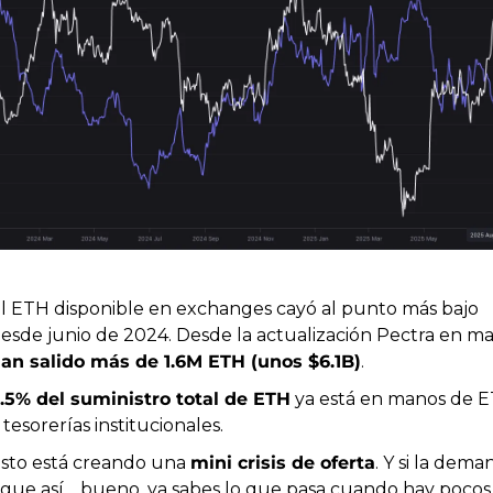
l ETH disponible en exchanges cayó al punto más bajo 
an salido más de 1.6M ETH (unos $6.1B)
.
.5% del suministro total de ETH
 ya está en manos de E
 tesorerías institucionales.
sto está creando una 
mini crisis de oferta
. Y si la dema
igue así… bueno, ya sabes lo que pasa cuando hay pocos 