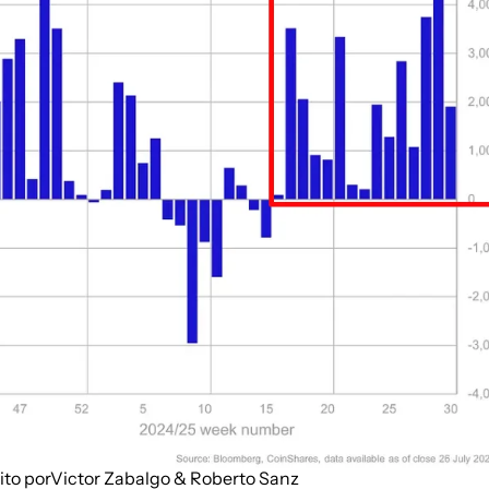
Description
Podimo
Description
ito por
Victor Zabalgo
 & 
Roberto Sanz