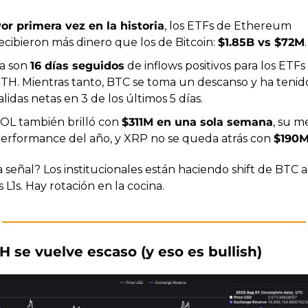
or primera vez en la historia
, los ETFs de Ethereum 
ecibieron más dinero que los de Bitcoin: 
$1.85B vs $72M
.
a son 
16 días seguidos
 de inflows positivos para los ETFs 
TH. Mientras tanto, BTC se toma un descanso y ha tenido
alidas netas en 3 de los últimos 5 días.
OL también brilló con 
$311M en una sola semana
, su me
erformance del año, y XRP no se queda atrás con 
$190
 señal? Los institucionales están haciendo shift de BTC a
s L1s. Hay rotación en la cocina.
H se vuelve escaso (y eso es bullish)