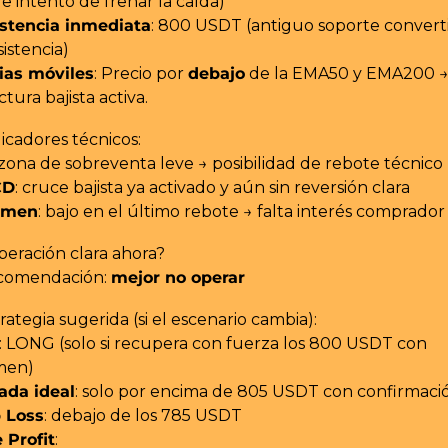
le intento de frenar la caída)
stencia inmediata
: 800 USDT (antiguo soporte converti
sistencia)
as móviles
: Precio por 
debajo
 de la EMA50 y EMA200 →
tura bajista activa.
dicadores técnicos:
 zona de sobreventa leve → posibilidad de rebote técnico
CD
: cruce bajista ya activado y aún sin reversión clara
umen
: bajo en el último rebote → falta interés comprador
peración clara ahora?
comendación: 
mejor no operar
trategia sugerida (si el escenario cambia):
: LONG (solo si recupera con fuerza los 800 USDT con 
men)
ada ideal
: solo por encima de 805 USDT con confirmaci
 Loss
: debajo de los 785 USDT
 Profit
: