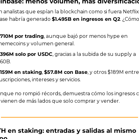
oinbase: menos volumen, más diversificaci
analistas que espían la blockchain como si fuera Netflix,
ase habría generado 
$1.495B en ingresos en Q2
. ¿Cómo
710M por trading
, aunque bajó por menos hype en 
emecoins y volumen general.
396M solo por USDC
, gracias a la subida de su supply a 
60B.
159M en staking
, 
$57.8M con Base
, y otros $189M entre 
uscripciones, intereses y servicios.
nque no rompió récords, demuestra cómo los ingresos cr
 vienen de más lados que solo comprar y vender.
 ETH en staking: entradas y salidas al mismo 
po