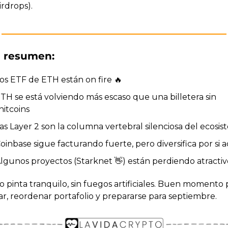
irdrops).
n resumen:
os ETF de ETH están on fire 
🔥
TH se está volviendo más escaso que una billetera sin 
hitcoins
as Layer 2 son la columna vertebral silenciosa del ecosi
oinbase sigue facturando fuerte, pero diversifica por si 
lgunos proyectos (Starknet 
👋
) están perdiendo atractiv
 pinta tranquilo, sin fuegos artificiales. Buen momento p
ar, reordenar portafolio y prepararse para septiembre.