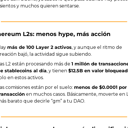
sientos y muchos quieren sentarse.
thereum L2s: menos hype, más acción
ay 
más de 100 Layer 2 activos
, y aunque el ritmo de 
reación bajó, la actividad sigue subiendo.
as L2 están procesando más de 
1 millón de transaccione
e stablecoins al día
, y tienen 
$12.5B en valor bloquead
olo en estos activos.
as comisiones están por el suelo: 
menos de $0.0001 por 
ransacción
 en muchos casos. Básicamente, moverte en L
ás barato que decirle “gm” a tu DAO.