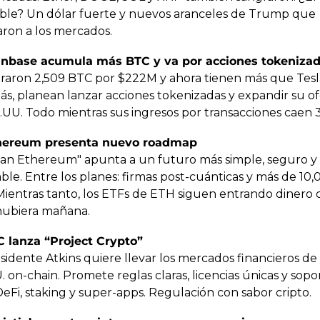
ble? Un dólar fuerte y nuevos aranceles de Trump que 
aron a los mercados.
inbase acumula más BTC y va por acciones tokeniza
aron 2,509 BTC por $222M y ahora tienen más que Tesla
s, planean lanzar acciones tokenizadas y expandir su ofe
.UU. Todo mientras sus ingresos por transacciones caen 
hereum presenta nuevo roadmap
ean Ethereum" apunta a un futuro más simple, seguro y 
ble. Entre los planes: firmas post-cuánticas y más de 10,
Mientras tanto, los ETFs de ETH siguen entrando dinero 
 hubiera mañana.
C lanza “Project Crypto”
sidente Atkins quiere llevar los mercados financieros de 
 on-chain. Promete reglas claras, licencias únicas y sopor
DeFi, staking y super-apps. Regulación con sabor cripto.