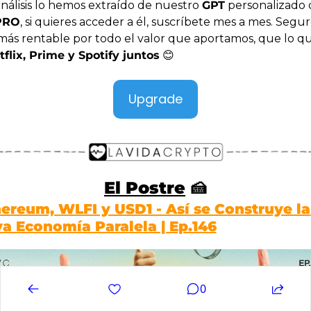
nálisis lo hemos extraído de nuestro 
GPT
 personalizado 
PRO
, si quieres acceder a él, suscríbete mes a mes. Segur
 más rentable por todo el valor que aportamos, que lo qu
tflix, Prime y Spotify juntos
😊
Upgrade
El Postre
🍰
ereum, WLFI y USD1 - Así se Construye la 
a Economía Paralela | Ep.146
0