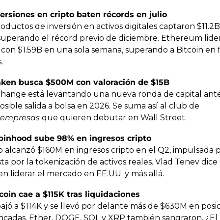
versiones en cripto baten récords en julio
oductos de inversión en activos digitales captaron $11.2B
 superando el récord previo de diciembre. Ethereum lider
 con $1.59B en una sola semana, superando a Bitcoin en fl
.
aken busca $500M con valoración de $15B
change está levantando una nueva ronda de capital ante
una posible salida a bolsa en 2026. Se suma así al club de 
oempresas
 que quieren debutar en Wall Street.
binhood sube 98% en ingresos cripto
p alcanzó $160M en ingresos cripto en el Q2, impulsada p
a por la tokenización de activos reales. Vlad Tenev dice
en liderar el mercado en EE.UU. y más allá.
tcoin cae a $115K tras liquidaciones
ajó a $114K y se llevó por delante más de $630M en posic
ncadas. Ether, DOGE, SOL y XRP también sangraron. ¿El 