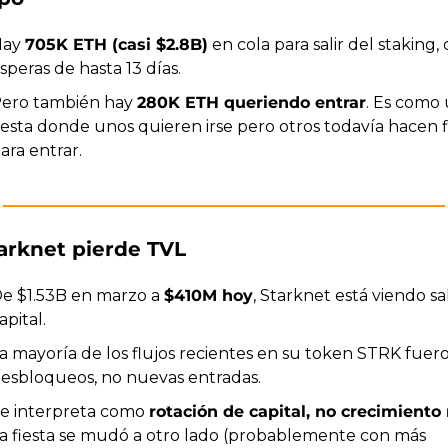
ay 
705K ETH (casi $2.8B)
 en cola para salir del staking, 
speras de hasta 13 días.
ero también hay 
280K ETH queriendo entrar
. Es como 
iesta donde unos quieren irse pero otros todavía hacen fi
ara entrar.
tarknet pierde TVL
e $1.53B en marzo a 
$410M hoy
, Starknet está viendo sali
apital.
a mayoría de los flujos recientes en su token STRK fuero
esbloqueos, no nuevas entradas.
e interpreta como 
rotación de capital, no crecimiento 
a fiesta se mudó a otro lado (probablemente con más 