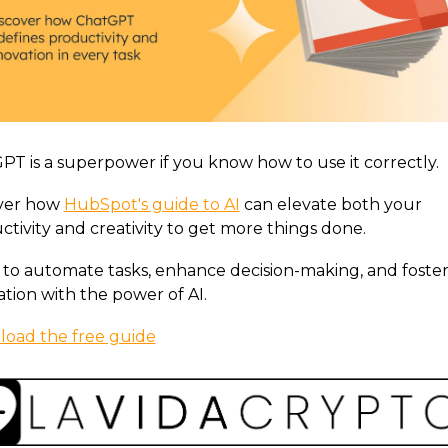
PT is a superpower if you know how to use it correctly.
ver how 
HubSpot's guide to AI
 can elevate both your 
ctivity and creativity to get more things done.
 to automate tasks, enhance decision-making, and foster
ation with the power of AI.
oad the free guide