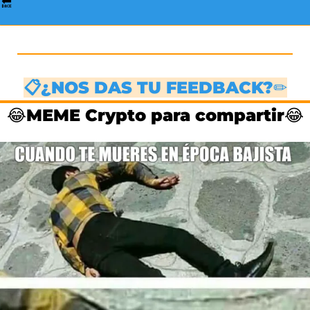
🔙
📋¿NOS DAS TU FEEDBACK?✏
😂
MEME Crypto para compartir
😂