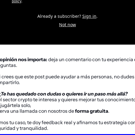
policy
.
Already a subscriber?
Sign in
.
Not now
opinión nos importa:
 deja un comentario con tu experiencia o
guntas.
i crees que este post puede ayudar a más personas, no dudes 
partirlo.
¿Te has quedado con dudas o quieres ir un paso más allá?
el sector 
crypto
 te interesa y quieres mejorar tus conocimiento
 jugártela solo,
erva una llamada con nosotros de 
forma gratuita
. 
os tu caso, te doy feedback real y afinamos tu estrategia con
uridad y tranquilidad.