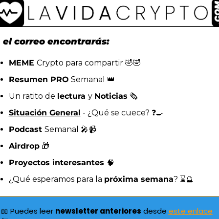
 el correo encontrarás:
MEME 
Crypto para compartir 
🤣
🤣
Resumen PRO
 Semanal 
👑
Un ratito de 
lectura 
y 
Noticias
 🗞️
Situación General
 - ¿Qué se cuece? ❓
🍳
Podcast 
Semanal 
🎤
📹
Airdrop
🎁
Proyectos interesantes 
🧠
¿Qué esperamos para la 
próxima semana
? ⌛
🔮
📖
 Puedes leer 
newsletter anteriores
 desde 
este enlace