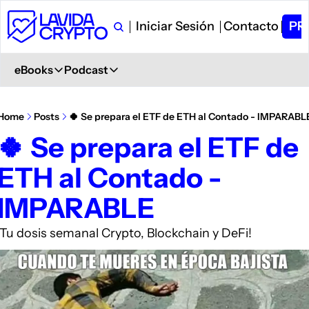
Iniciar Sesión
Contacto
PR
eBooks
Podcast
eBooks
Podcast
Primeros Pasos en Crypto
Ver en YouTube
Home
Posts
🍀 Se prepara el ETF de ETH al Contado - IMPARABL
Aprende desde 0
+ 6.000 Suscriptores
🍀 Se prepara el ETF de 
Glosario de Términos Crypto
Spotify
ETH al Contado - 
+400 términos
Description
Curso de Trading
iVoox
IMPARABLE
PDF explicativo
Description
Apple Podcast
¡Tu dosis semanal Crypto, Blockchain y DeFi!
Description
Amazon Podcast
Description
YouTube Music