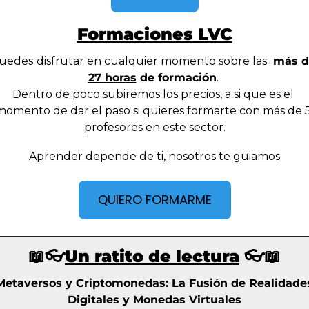
Formaciones LVC
uedes
disfrutar en cualquier momento sobre las 
más d
27 horas
 de formación
. 
Dentro de poco subiremos los precios, a si que es el 
momento de dar el paso si quieres formarte con más de 5
profesores en este sector.
Aprender depende de ti, nosotros te guiamos
QUIERO FORMARME
📖
👓
Un ratito de lectura
 👓
📖
Metaversos y Criptomonedas: La Fusión de Realidades
Digitales y Monedas Virtuales