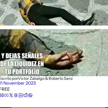
Description
Podimo
Description
Escrito por
Victor Zabalgo
 & 
Roberto Sanz
11 November 2023
FREE