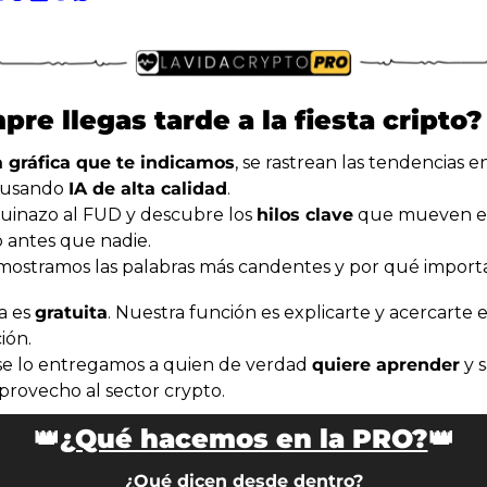
Description
Podimo
Description
pre llegas tarde a la fiesta cripto?
a gráfica que te indicamos
, se rastrean las tendencias e
 usando 
IA de alta calidad
.
uinazo al FUD y descubre los 
hilos clave
 que mueven el
 antes que nadie.
mostramos las palabras más candentes y por qué import
a es 
gratuita
. Nuestra función es explicarte y acercarte e
ión.
se lo entregamos a quien de verdad 
quiere aprender
 y 
rovecho al sector crypto.
👑
¿Qué hacemos en la PRO?
👑
¿Qué dicen desde dentro?