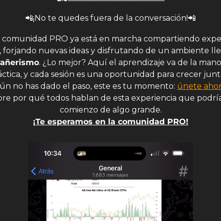
📲
¡No te quedes fuera de la conversación!
📲
 comunidad PRO ya está en marcha compartiendo experi
añerismo
. ¿Lo mejor? Aquí el aprendizaje va de la mano 
áctica, y cada sesión es una oportunidad para crecer junto
aún no has dado el paso, este es tu momento: 
únete aho
re por qué todos hablan de esta experiencia que podría 
comienzo de algo grande.
¡Te esperamos en la comunidad PRO!