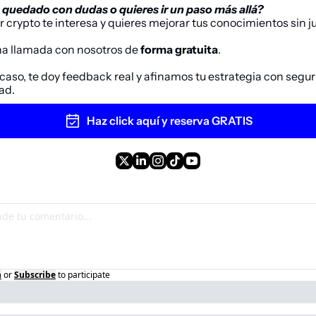
s quedado con dudas o quieres ir un paso más allá?
r 
crypto
 te interesa y quieres mejorar tus conocimientos sin ju
na llamada con nosotros de 
forma gratuita
. 
aso, te doy feedback real y afinamos tu estrategia con seguri
ad.
Haz click aquí y reserva GRATIS
n
or
Subscribe
to participate