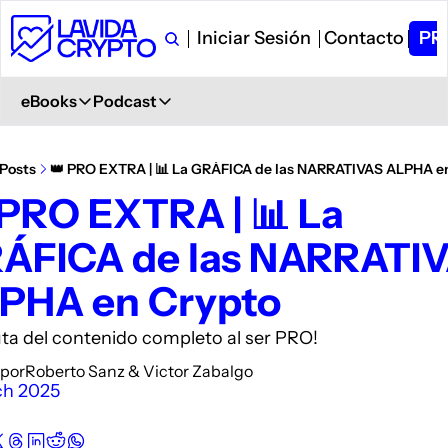
Iniciar Sesión
Contacto
PR
eBooks
Podcast
eBooks
Podcast
Primeros Pasos en Crypto
Ver en YouTube
Posts
👑 PRO EXTRA | 📊 La GRÁFICA de las NARRATIVAS ALPHA e
Aprende desde 0
+ 6.000 Suscriptores
 PRO EXTRA | 📊 La 
Glosario de Términos Crypto
Spotify
ÁFICA de las NARRATIV
+400 términos
Description
Curso de Trading
iVoox
PHA en Crypto
PDF explicativo
Description
Apple Podcast
uta del contenido completo al ser PRO!
Description
 por
Roberto Sanz
 & 
Victor Zabalgo
ch 2025
Amazon Podcast
Description
YouTube Music