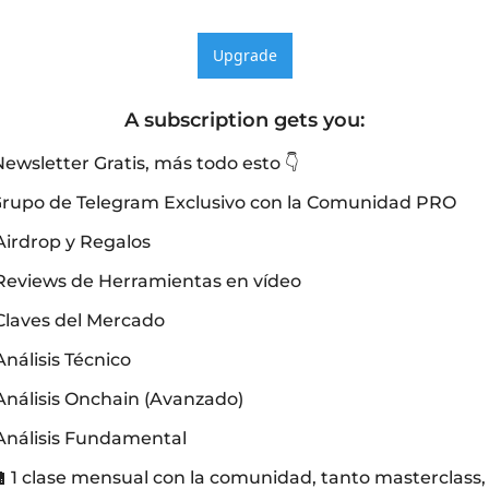
Upgrade
A subscription gets you
:
ewsletter Gratis, más todo esto 👇
Grupo de Telegram Exclusivo con la Comunidad PRO
Airdrop y Regalos
 Reviews de Herramientas en vídeo
Claves del Mercado
Análisis Técnico
Análisis Onchain (Avanzado)
Análisis Fundamental
🏫 1 clase mensual con la comunidad, tanto masterclass, 