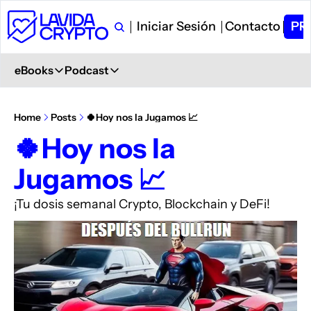
Iniciar Sesión
Contacto
PR
eBooks
Podcast
eBooks
Podcast
Primeros Pasos en Crypto
Ver en YouTube
Home
Posts
🍀Hoy nos la Jugamos 📈
Aprende desde 0
+ 6.000 Suscriptores
🍀Hoy nos la 
Glosario de Términos Crypto
Spotify
Jugamos 📈
+400 términos
Description
Curso de Trading
iVoox
¡Tu dosis semanal Crypto, Blockchain y DeFi!
PDF explicativo
Description
Apple Podcast
Description
Amazon Podcast
Description
YouTube Music