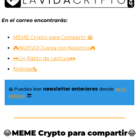
En el correo encontrarás:
MEME Crypto para Compartir 😂
🎮¡NUEVO! Juega con Nosotros🎮
🕶️Un Ratito de Lectura🕶️
Noticias🗞️
📖
 Puedes leer 
newsletter anteriores
 desde 
este 
enlace
🔙
😂
MEME Crypto para compartir
😂