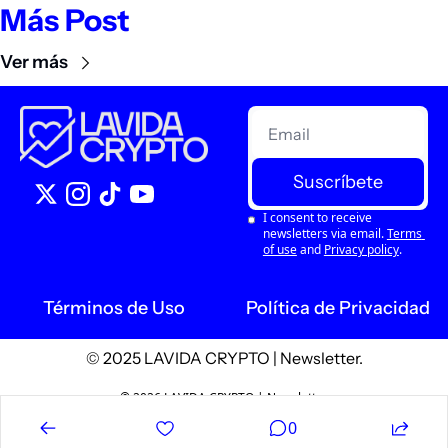
Más Post
Ver más
Suscríbete
I consent to receive 
newsletters via email.
Terms 
of use
and
Privacy policy
.
Términos de Uso
Política de Privacidad
© 2025 LAVIDA CRYPTO | Newsletter.
© 2026 LAVIDA CRYPTO | Newsletter.
Powered by beehiiv
0