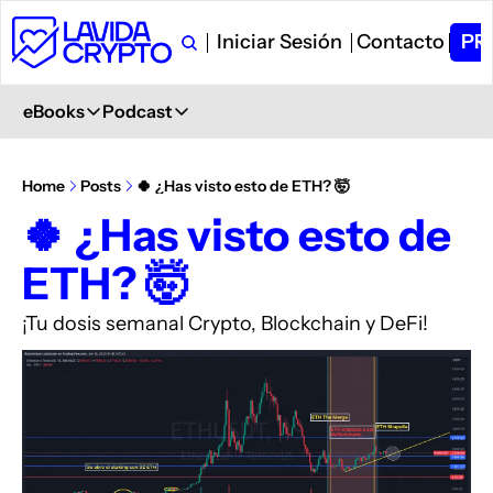
Iniciar Sesión
Contacto
PR
eBooks
Podcast
eBooks
Podcast
Primeros Pasos en Crypto
Ver en YouTube
Home
Posts
🍀 ¿Has visto esto de ETH? 🤯
Aprende desde 0
+ 6.000 Suscriptores
🍀 ¿Has visto esto de 
Glosario de Términos Crypto
Spotify
ETH? 🤯
+400 términos
Description
Curso de Trading
iVoox
¡Tu dosis semanal Crypto, Blockchain y DeFi!
PDF explicativo
Description
Apple Podcast
Description
Amazon Podcast
Description
YouTube Music