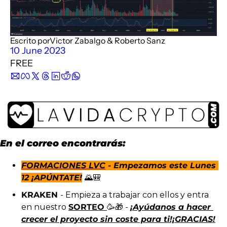
Description
Podimo
Description
Escrito por
Victor Zabalgo
 & 
Roberto Sanz
10 June 2023
FREE
En el correo encontrarás:
FORMACIONES LVC
 - Empezamos este Lunes 
12 ¡APÚNTATE!
🌄
🎒
KRAKEN 
- Empieza a trabajar con ellos y entra 
en nuestro 
SORTEO 
🥳
🎁
 - 
¡Ayúdanos a hacer 
crecer el proyecto sin coste para ti!¡GRACIAS!