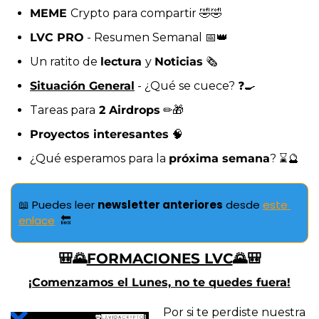
MEME 
Crypto para compartir 
🤣
🤣
LVC PRO
 - Resumen Semanal 
📅
👑
Un ratito de 
lectura 
y 
Noticias
 🗞️
Situación General
 - ¿Qué se cuece? ❓
🍳
Tareas para
 2 Airdrops
 ✏️
🎁
Proyectos interesantes
🧠
¿Qué esperamos para la 
próxima semana
? ⌛
🔮
📖
 Puedes leer 
newsletter anteriores
 desde 
este 
enlace
🔙
🎒
🌄
FORMACIONES LVC
🌄
🎒
¡Comenzamos el Lunes, no te quedes fuera!
Por si te perdiste nuestra 