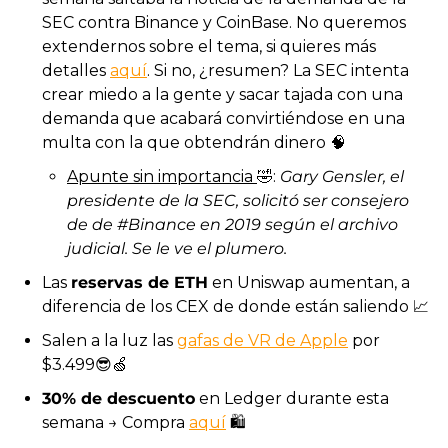
SEC contra Binance y CoinBase. No queremos 
extendernos sobre el tema, si quieres más 
detalles 
aquí
. Si no, ¿resumen? La SEC intenta 
crear miedo a la gente y sacar tajada con una 
demanda que acabará convirtiéndose en una 
multa con la que obtendrán dinero 
🧠
Apunte sin importancia 
🤣
: 
Gary Gensler, el 
presidente de la SEC, solicitó ser consejero 
de de #Binance en 2019 según el archivo 
judicial. Se le ve el plumero.
Las 
reservas de ETH
 en Uniswap aumentan, a 
diferencia de los CEX de donde están saliendo 
📈
Salen a la luz las 
gafas de VR de Apple
 por 
$3.499
😎
🍏
30% de descuento
 en Ledger durante esta 
semana → Compra 
aquí
 🛍️