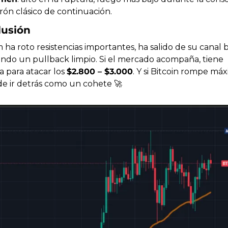
rón clásico de continuación.
lusión
a roto resistencias importantes, ha salido de su canal baj
endo un pullback limpio. Si el mercado acompaña, tiene 
 para atacar los 
$2.800 – $3.000
. Y si Bitcoin rompe máx
 ir detrás como un cohete 
🚀