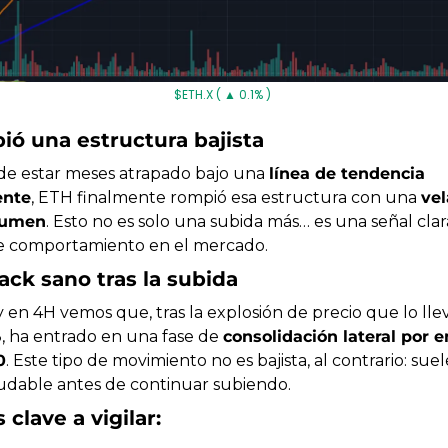
$ETH.X ( ▲ 0.1% )
ió una estructura bajista
e estar meses atrapado bajo una 
línea de tendencia 
ente
, ETH finalmente rompió esa estructura con una 
vel
lumen
. Esto no es solo una subida más… es una señal clar
e comportamiento en el mercado.
ack sano tras la subida
y en 4H vemos que, tras la explosión de precio que lo llev
8, ha entrado en una fase de 
consolidación lateral por e
0
. Este tipo de movimiento no es bajista, al contrario: suel
udable antes de continuar subiendo.
 clave a vigilar: