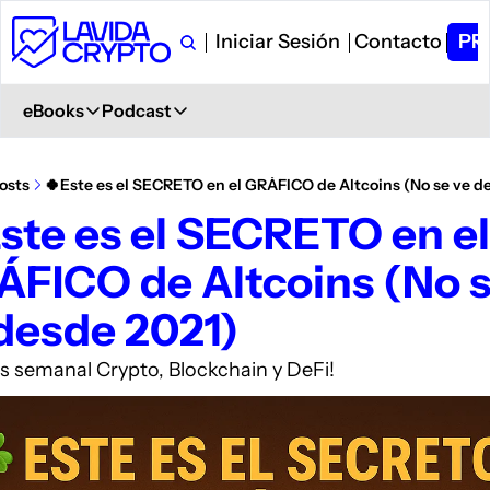
Iniciar Sesión
Contacto
PR
eBooks
Podcast
eBooks
Podcast
Primeros Pasos en Crypto
Ver en YouTube
osts
🍀Este es el SECRETO en el GRÁFICO de Altcoins (No se ve d
Aprende desde 0
+ 6.000 Suscriptores
ste es el SECRETO en el 
Glosario de Términos Crypto
Spotify
́FICO de Altcoins (No s
+400 términos
Description
Curso de Trading
iVoox
desde 2021)
PDF explicativo
Description
Apple Podcast
is semanal Crypto, Blockchain y DeFi!
Description
Amazon Podcast
Description
YouTube Music