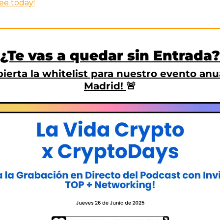
ree today!
¿Te vas a quedar sin Entrada?
bierta la whitelist para nuestro evento anua
Madrid! 
🚨