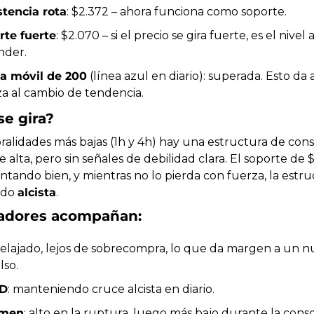
stencia rota
: $2.372 – ahora funciona como soporte.
rte fuerte
: $2.070 – si el precio se gira fuerte, es el nivel a
nder.
a móvil de 200
 (línea azul en diario): superada. Esto da
a al cambio de tendencia.
 se gira?
alidades más bajas (1h y 4h) hay una estructura de conso
e alta, pero sin señales de debilidad clara. El soporte de $
ntando bien, y mientras no lo pierda con fuerza, la estru
ndo 
alcista
.
cadores acompañan:
 relajado, lejos de sobrecompra, lo que da margen a un n
lso.
D
: manteniendo cruce alcista en diario.
umen
: alto en la ruptura, luego más bajo durante la conso