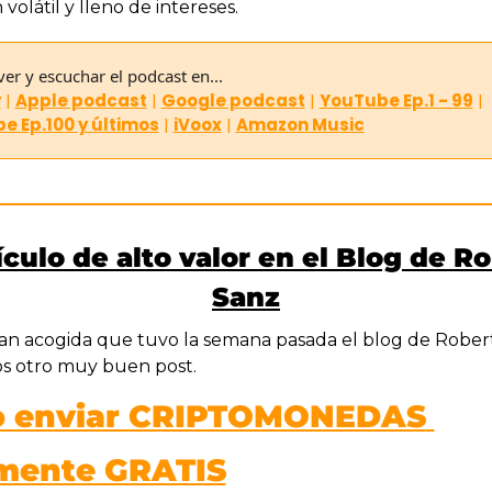
 volátil y lleno de intereses.
er y escuchar el podcast en...
y
|
Apple podcast
|
Google podcast
|
YouTube Ep.1 - 99
|
e Ep.100 y últimos
| 
iVoox
|
Amazon Music
ículo de alto valor en el Blog de Ro
Sanz
gran acogida que tuvo la semana pasada el blog de Robert
s otro muy buen post.
 enviar CRIPTOMONEDAS 
lmente GRATIS