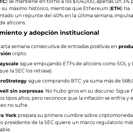
TC
) se mantiene en torno a los $104,000, apenas un 3% p
 su máximo histórico, mientras que Ethereum (
ETH
) ha 
tado un repunte del 40% en la última semana, impulsan
e altcoins .
imiento y adopción institucional
arta semana consecutiva de entradas positivas en
 produ
rsión
 cripto.
ayscale 
sigue empujando ETFs de altcoins como SOL y 
ue la SEC los retrasa).
roStrategy 
sigue comprando BTC: ya suma más de 568,
ell sin sorpresas
: No hubo giros en su discurso. Sigue f
os tipos altos, pero reconoce que la inflación se enfría y el
eo no sufre.
a York
 prepara su primera cumbre sobre criptomonedas 
 presidente de la SEC quiere un marco regulatorio más 
able.