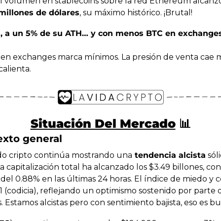
millones de dólares
, su máximo histórico. ¡Brutal!
n, a un 5% de su ATH… y con menos BTC en exchanges
 en exchanges marca mínimos. La presión de venta cae mi
calienta.
Situación Del Mercado
📊
exto general
o cripto continúa mostrando una
 tendencia alcista
 sól
 capitalización total ha alcanzado los $3.49 billones, con
el 0.88% en las últimas 24 horas. El índice de miedo y co
1 (codicia), reflejando un optimismo sostenido por parte d
. Estamos alcistas pero con sentimiento bajista, eso es b