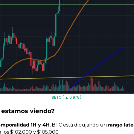
$BTC ( ▲ 0.91% )
 estamos viendo?
emporalidad 1H y 4H
, BTC está dibujando un 
rango late
 los $102.000 y $105.000.