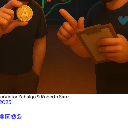
por
Victor Zabalgo
 & 
Roberto Sanz
 2025