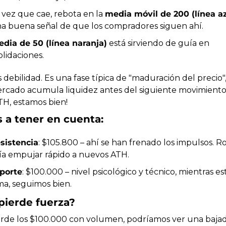
vez que cae, rebota en la 
media móvil de 200 (línea az
na buena señal de que los compradores siguen ahí.
dia de 50 (línea naranja)
 está sirviendo de guía en 
lidaciones.
 debilidad. Es una fase típica de "maduración del precio", 
rcado acumula liquidez antes del siguiente movimiento. ¡
H, estamos bien!
s a tener en cuenta:
sistencia
: $105.800 – ahí se han frenado los impulsos. R
ía empujar rápido a nuevos ATH.
porte
: $100.000 – nivel psicológico y técnico, mientras est
ma, seguimos bien.
 pierde fuerza?
erde los $100.000 con volumen, podríamos ver una bajada