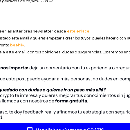
 pérdidas de capital. DYOR.
eer las anteriores newsletter desde 
este enlace
.
ustado este email y quieres empezar a crear los tuyos, puedes hacerlo con n
orito 
beehiiv
.
 a este email, con tus opiniones, dudas o sugerencias. Estaremos en
 nos importa:
 deja un comentario con tu experiencia o pregu
que este post puede ayudar a más personas, no dudes en comp
quedado con dudas o quieres ir un paso más allá?
crypto
 te interesa y quieres mejorar tus conocimientos sin jug
 llamada con nosotros de 
forma gratuita
. 
so, te doy feedback real y afinamos tu estrategia con segurid
d.
Haz click aquí y reserva GRATIS