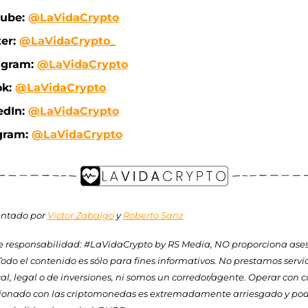
ube: 
@LaVidaCrypto
er: 
@LaVidaCrypto_
agram: 
@LaVidaCrypto
k: 
@LaVidaCrypto
dIn: 
@LaVidaCrypto
gram: 
@LaVidaCrypto
ntado por 
Víctor Zabalgo
 y 
Roberto Sanz
 responsabilidad: #LaVidaCrypto by RS Media, NO proporciona ase
Todo el contenido es sólo para fines informativos. No prestamos servic
cal, legal o de inversiones, ni somos un corredor/agente. Operar con c
cionado con las criptomonedas es extremadamente arriesgado y podr