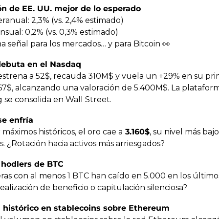
ión de EE. UU. mejor de lo esperado
eranual: 2,3% (vs. 2,4% estimado)
nsual: 0,2% (vs. 0,3% estimado)
 señal para los mercados… y para Bitcoin 
👀
debuta en el Nasdaq
strena a 52$, recauda 310M$ y vuela un +29% en su prim
 67$, alcanzando una valoración de 5.400M$. La plataforma
 se consolida en Wall Street.
se enfría
 máximos históricos, el oro cae a
 3.160$
, su nivel más baj
. ¿Rotación hacia activos más arriesgados?
hodlers de BTC
eras con al menos 1 BTC han caído en 5.000 en los últimos
alización de beneficio o capitulación silenciosa?
 histórico en stablecoins sobre Ethereum