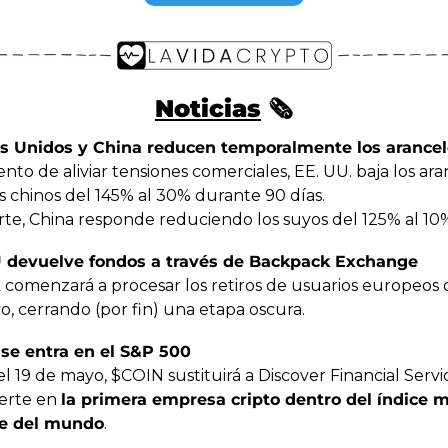
Noticias
 🗞️
s Unidos y China reducen temporalmente los arancel
nto de aliviar tensiones comerciales, EE. UU. baja los aran
 chinos del 145% al 30% durante 90 días.
rte, China responde reduciendo los suyos del 125% al 10
 devuelve fondos a través de Backpack Exchange
comenzará a procesar los retiros de usuarios europeos d
o, cerrando (por fin) una etapa oscura.
se entra en el S&P 500
el 19 de mayo, $COIN sustituirá a Discover Financial Servi
erte en 
la primera empresa cripto dentro del índice m
te del mundo
.