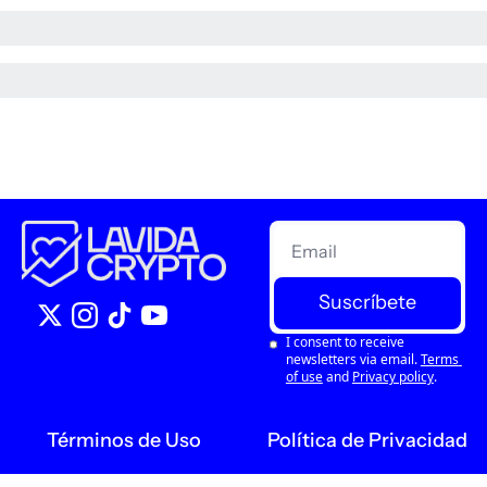
Suscríbete
I consent to receive 
newsletters via email.
Terms 
of use
and
Privacy policy
.
Términos de Uso
Política de Privacidad