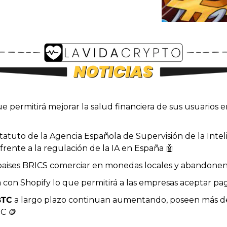
ue permitirá mejorar la salud financiera de sus usuarios e
 frente a la regulación de la IA en España 
🤖
s paises BRICS comerciar en monedas locales y abandonen 
a con Shopify lo que permitirá a las empresas aceptar p
BTC
 a largo plazo continuan aumentando, poseen más de
C 
🪙