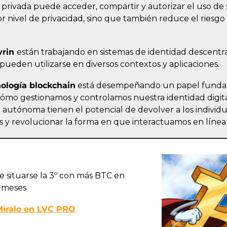
ve privada puede acceder, compartir y autorizar el uso de 
r nivel de privacidad, sino que también reduce el riesgo
rin 
están trabajando en sistemas de identidad descentra
pueden utilizarse en diversos contextos y aplicaciones.
nología blockchain
 está desempeñando un papel fundam
ómo gestionamos y controlamos nuestra identidad digital
ad autónoma tienen el potencial de devolver a los individu
s y revolucionar la forma en que interactuamos en línea
e situarse la 3º con más BTC en 
3 meses
Míralo en LVC PRO