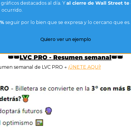
 gráficos destacados al día. Y 
al cierre de Wall Street te
ocurrido. 
0%
 seguir por lo bien que se expresa y lo cercano que es.
Quiero ver un ejemplo
👑
👑
LVC PRO - Resumen semanal
👑
👑
esumen semanal de LVC PRO → 
¡ÚNETE AQUÍ!