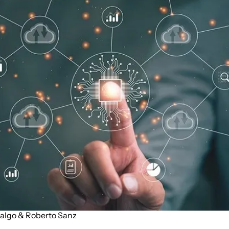
Description
Podimo
Description
balgo
 & 
Roberto Sanz