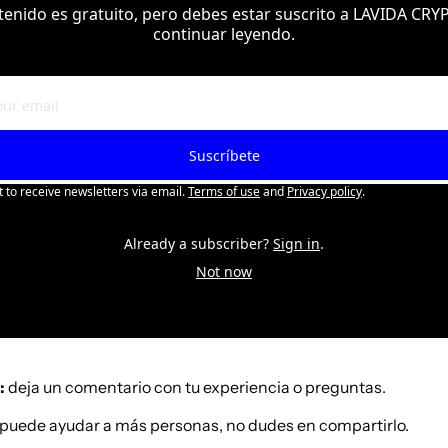
tenido es gratuito, pero debes estar suscrito a LAVIDA CRY
continuar leyendo.
Suscríbete
t to receive newsletters via email.
Terms of use
and
Privacy policy
.
Already a subscriber?
Sign in
.
Not now
:
 deja un comentario con tu experiencia o preguntas.
t puede ayudar a más personas, no dudes en compartirlo.