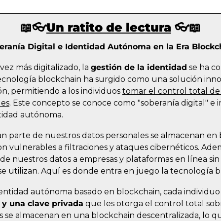
📖
👓
Un ratito de lectura
 👓
📖
eranía Digital e Identidad Autónoma en la Era Blockc
z más digitalizado, la 
gestión de la identidad
 se ha c
 tecnología blockchain ha surgido como una solución inno
n, permitiendo a los individuos 
tomar el control total de 
les
. Este concepto se conoce como "soberanía digital" e i
ntidad autónoma.
ran parte de nuestros datos personales se almacenan en b
on vulnerables a filtraciones y ataques cibernéticos. Ad
de nuestros datos a empresas y plataformas en línea sin 
 utilizan. Aquí es donde entra en juego la tecnología b
dentidad autónoma basado en blockchain, cada individuo
o y una clave privada
 que les otorga el control total sob
s se almacenan en una blockchain descentralizada, lo que