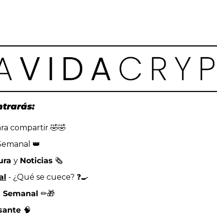
ntrarás:
ra compartir 
🤣
🤣
Semanal 
👑
ura 
y 
Noticias
 🗞️
al
 - ¿Qué se cuece? ❓
🍳
 Semanal 
✏️
🎁
sante 
🧠