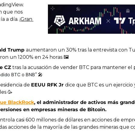
adingView. 
n que nos 
a a día. 
¡Gran 
ald Trump 
aumentaron un 30% tras la entrevista con Tuc
aron un 1200% en 24 horas 🖼️
de CZ
 tras la acusación de vender BTC para mantener el 
ndido BTC o BNB
“ 
🎤
residencia de 
EEUU RFK Jr 
dice que BTC es un ejercicio 
les 
🥳
ue BlackRock
, el administrador de activos más grand
ersiones en empresas mineras de Bitcoin.
trola casi 600 millones de dólares en acciones de empre
uidas acciones de la mayoría de las grandes mineras que co