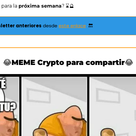
para la 
próxima semana
? ⌛
🔮
letter anteriores
 desde 
este enlace
🔙
😂
MEME Crypto para compartir
😂