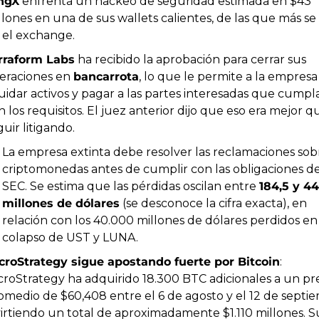
ngX
 enfrenta un hackeo de seguridad estimada en $43 
llones en una de sus wallets calientes, de las que más se 
 el exchange.
rraform Labs
 ha recibido la aprobación para cerrar sus 
eraciones en 
bancarrota
, lo que le permite a la empresa 
quidar activos y pagar a las partes interesadas que cumpla
n los requisitos. El juez anterior dijo que eso era mejor qu
uir litigando.
La empresa extinta debe resolver las reclamaciones sobr
criptomonedas antes de cumplir con las obligaciones de 
SEC. Se estima que las pérdidas oscilan entre 
184,5 y 442
millones de dólares
 (se desconoce la cifra exacta), en 
relación con los 40.000 millones de dólares perdidos en 
colapso de UST y LUNA.
croStrategy sigue apostando fuerte por Bitcoin
: 
croStrategy ha adquirido 18.300 BTC adicionales a un pre
omedio de $60,408 entre el 6 de agosto y el 12 de septie
virtiendo un total de aproximadamente $1.110 millones. Su