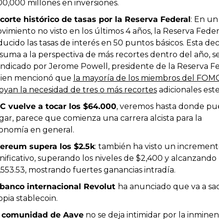
00,000 millones en inversiones.
corte histórico de tasas por la Reserva Federal
: En un 
vimiento no visto en los últimos 4 años, la Reserva Federa
ducido las tasas de interés en 50 puntos básicos. Esta deci
 suma a la perspectiva de más recortes dentro del año, s
 indicado por Jerome Powell, presidente de la Reserva Fed
ien mencionó que 
la mayoría de los miembros del FOMC
oyan la necesidad de tres o más recortes
 adicionales est
C vuelve a tocar los $64.000
, veremos hasta donde pu
egar, parece que comienza una carrera alcista para la 
onomía en general.
ereum supera los $2.5k
: también ha visto un increment
gnificativo, superando los niveles de $2,400 y alcanzando l
,553.53, mostrando fuertes ganancias intradía​.
 banco internacional Revolut 
ha anunciado que va a sac
opia stablecoin.
 comunidad de Aave
 no se deja intimidar por la inminen