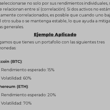
eleccionarse no solo por sus rendimientos individuales, s
 relacionan entre sí (correlación). Si dos activos no están
amente correlacionados, es posible que cuando uno baj
el otro suba o se mantenga estable, lo que ayuda a mitigar
s generales.
Ejemplo Aplicado
mos que tienes un portafolio con las siguientes tres 
monedas:
tcoin (BTC)
:
Rendimiento esperado: 15%
Volatilidad: 60%
hereum (ETH)
:
Rendimiento esperado: 20%
Volatilidad: 70%