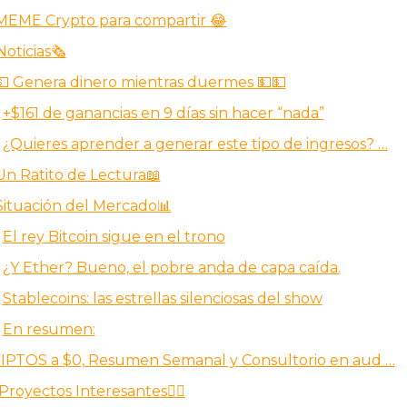
MEME Crypto para compartir 😂
Noticias🗞️
💵 Genera dinero mientras duermes 💵💵
+$161 de ganancias en 9 días sin hacer “nada”
¿Quieres aprender a generar este tipo de ingresos? …
Un Ratito de Lectura📖
Situación del Mercado📊
El rey Bitcoin sigue en el trono
¿Y Ether? Bueno, el pobre anda de capa caída.
Stablecoins: las estrellas silenciosas del show
En resumen:
IPTOS a $0, Resumen Semanal y Consultorio en aud …
Proyectos Interesantes✍🏻