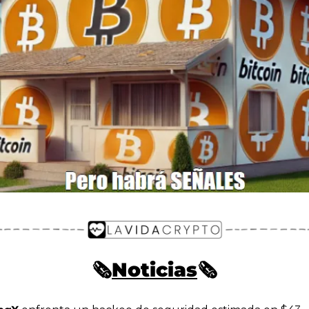
🗞️
Noticias
🗞️