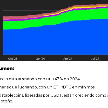
sumen:
tcoin está arrasando con un +43% en 2024.
her sigue luchando, con un ETH/BTC en mínimos.
s stablecoins, lideradas por USDT, están creciendo como s
 otoño.