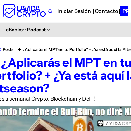
Iniciar Sesión
Contacto
PR
eBooks
Podcast
eBooks
Podcast
Primeros Pasos en Crypto
Ver en YouTube
Posts
🍀 ¿Aplicarás el MPT en tu Portfolio? + ¿Ya está aquí la Al
Aprende desde 0
+ 6.000 Suscriptores
 ¿Aplicarás el MPT en tu
Glosario de Términos Crypto
Spotify
rtfolio? + ¿Ya está aquí l
+400 términos
Description
Curso de Trading
iVoox
tseason?
PDF explicativo
Description
Apple Podcast
osis semanal Crypto, Blockchain y DeFi!
Description
Amazon Podcast
Description
YouTube Music