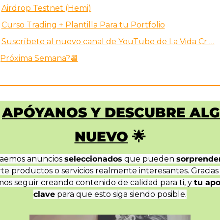
Airdrop Testnet (Hemi)
Curso Trading + Plantilla Para tu Portfolio
Suscríbete al nuevo canal de YouTube de La Vida Cr …
️¿Próxima Semana?📆
APÓYANOS Y DESCUBRE ALG
NUEVO
🌟
raemos anuncios 
seleccionados
 que pueden 
sorprende
te productos o servicios realmente interesantes. Gracias a 
s seguir creando contenido de calidad para ti, y 
tu apo
clave
 para que esto siga siendo posible.