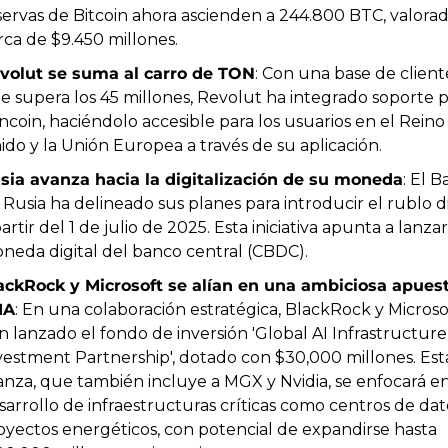
servas de Bitcoin ahora ascienden a 244.800 BTC, valorad
rca de $9.450 millones.
volut se suma al carro de TON
: Con una base de cliente
e supera los 45 millones, Revolut ha integrado soporte p
ncoin, haciéndolo accesible para los usuarios en el Reino 
ido y la Unión Europea a través de su aplicación.
sia avanza hacia la digitalización de su moneda
: El B
 Rusia ha delineado sus planes para introducir el rublo dig
artir del 1 de julio de 2025. Esta iniciativa apunta a lanzar 
neda digital del banco central (CBDC).
ackRock y Microsoft se alían en una ambiciosa apuest
IA
: En una colaboración estratégica, BlackRock y Microsof
n lanzado el fondo de inversión 'Global AI Infrastructure 
vestment Partnership', dotado con $30,000 millones. Esta
ianza, que también incluye a MGX y Nvidia, se enfocará en 
sarrollo de infraestructuras críticas como centros de dato
oyectos energéticos, con potencial de expandirse hasta 