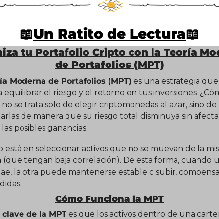
📖
Un Ratito de Lectura
📖
iza tu Portafolio Cripto con la Teoría Mo
de Portafolios (MPT)
ía Moderna de Portafolios (MPT)
 es una estrategia que 
 equilibrar el riesgo y el retorno en tus inversiones. ¿Có
 no se trata solo de elegir criptomonedas al azar, sino de 
rlas de manera que su riesgo total disminuya sin afectar
as posibles ganancias.
o está en seleccionar activos que no se muevan de la mi
(que tengan baja correlación). De esta forma, cuando u
cae, la otra puede mantenerse estable o subir, compensa
didas.
Cómo Funciona la MPT
 clave de la MPT
 es que los activos dentro de una carter