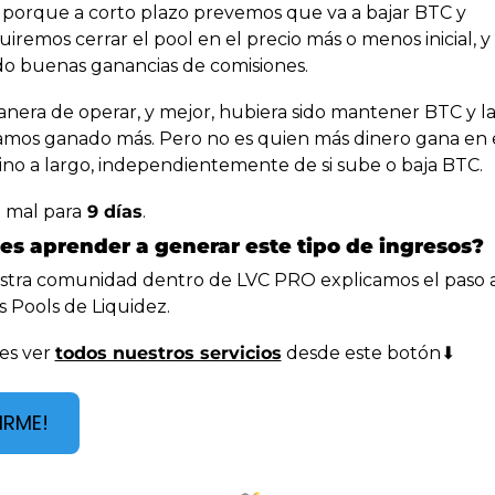
 porque a corto plazo prevemos que va a bajar BTC y 
iremos cerrar el pool en el precio más o menos inicial, y
o buenas ganancias de comisiones.
nera de operar, y mejor, hubiera sido mantener BTC y la
mos ganado más. Pero no es quien más dinero gana en e
sino a largo, independientemente de si sube o baja BTC.
 mal para
 9 días
. 
es aprender a generar este tipo de ingresos? 
tra comunidad dentro de LVC PRO explicamos el paso a
s Pools de Liquidez.
s ver 
todos nuestros servicios
 desde este botón⬇️
IRME!