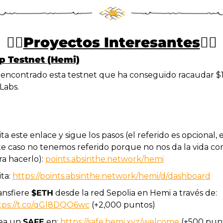
✍🏻
Proyectos Interesantes
✍🏻
p Testnet (Hemi)
encontrado esta testnet que ha conseguido racaudar $1
Labs.
ita este enlace y sigue los pasos (el referido es opcional, e
te caso no tenemos referido porque no nos da la vida co
ra hacerlo): 
points.absinthe.network/hemi
ita: 
https://points.absinthe.network/hemi/d/dashboard
ansfiere 
$ETH
 desde la red Sepolia en Hemi a través de: 
tps://t.co/qGl8DQO6wc
 (+2,000 puntos)
ea un 
SAFE
 en: 
https://safe.hemi.xyz/welcome
 (+500 pun