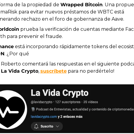
forma de la propiedad de 
Wrapped Bitcoin
. Una propues
amaRisk para evitar nuevos préstamos de WBTC está 
nerando rechazo en el foro de gobernanza de Aave.
rldcoin
 prueba la verificación de cuentas mediante Fac
th para prevenir el fraude.
nance
ON
. ¿Por qué
La Vida Crypto
, 
suscríbete
 para no perdértelo!