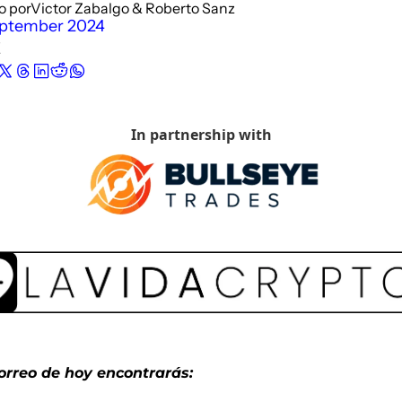
o por
Victor Zabalgo
 & 
Roberto Sanz
eptember 2024
E
In partnership with
correo de hoy encontrarás: