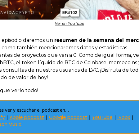
Ver en YouTube
 episodio daremos un 
resumen de la semana del merc
, como también mencionaremos datos y estadísticas 
antes de proyectos que van a 0. Como de igual forma, v
bBTC, el token líquido de BTC de Coinbase, memecoins y
 consultas de nuestros usuarios de LVC. ¡Disfruta de todo
do de valor de hoy!
 que verlo todo!
s ver y escuchar el podcast en...
fy
 | 
Apple podcast
 | 
Google podcast
 | 
YouTube
 | 
iVoox
 | 
on Music