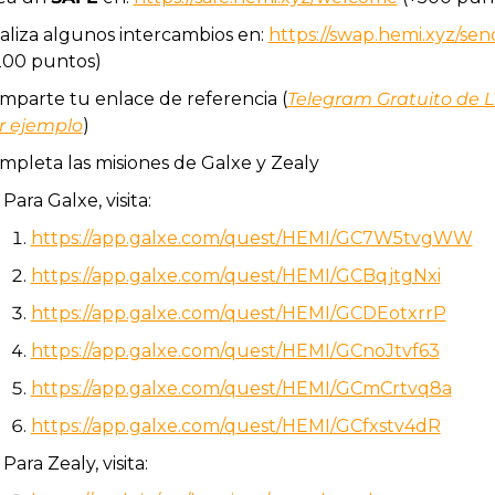
aliza algunos intercambios en: 
https://swap.hemi.xyz/sen
200 puntos)
mparte tu enlace de referencia (
Telegram Gratuito de L
r ejemplo
)
mpleta las misiones de Galxe y Zealy
Para Galxe, visita:
https://app.galxe.com/quest/HEMI/GC7W5tvgWW
https://app.galxe.com/quest/HEMI/GCBqjtgNxi
https://app.galxe.com/quest/HEMI/GCDEotxrrP
https://app.galxe.com/quest/HEMI/GCnoJtvf63
https://app.galxe.com/quest/HEMI/GCmCrtvq8a
https://app.galxe.com/quest/HEMI/GCfxstv4dR
Para Zealy, visita: