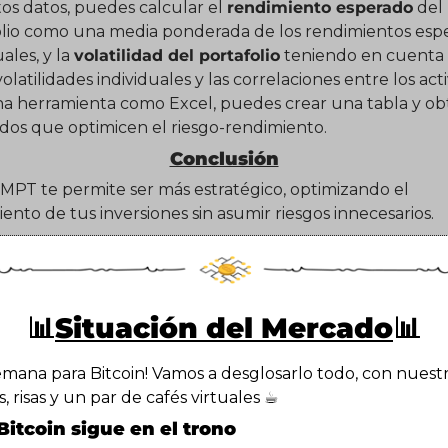
os datos, puedes calcular el 
rendimiento esperado
 del 
olio como una media ponderada de los rendimientos espe
ales, y la 
volatilidad del portafolio
 teniendo en cuenta l
olatilidades individuales y las correlaciones entre los activ
a herramienta como Excel, puedes crear una tabla y ob
dos que optimicen el riesgo-rendimiento.
Conclusión
 MPT te permite ser más estratégico, optimizando el 
ento de tus inversiones sin asumir riesgos innecesarios.
📊
Situación del Mercado
📊
emana para Bitcoin! Vamos a desglosarlo todo, con nuestra
s, risas y un par de cafés virtuales ☕️
 Bitcoin sigue en el trono