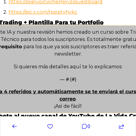
https://zealy.io/cw/hemixyz/questboard
https://pic.x.com/rppptyhykc
Trading + Plantilla Para tu Portfolio
e IA y nuestra revisión hemos creado un curso sobre Tra
s Técnico para todos los suscriptores. Es totalmente gratui
requisito 
para los que ya sois suscriptores es traer referido
newsletter.
Si quieres más detalles aquí te lo explicamos:
— #
 (#
)
a 4 referidos y automáticamente se te enviará el curso
correo
.
¡Así de fácil!
bete al nuevo canal de YouTube de La Vida C
disfrutar desde nuestro capítulo 100, en el que hicimos 
0
presencial en Madrid al que fueron una gran parte de es