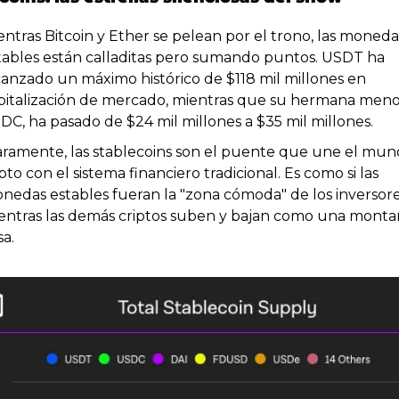
entras Bitcoin y Ether se pelean por el trono, las monedas
tables están calladitas pero sumando puntos. USDT ha 
canzado un máximo histórico de $118 mil millones en 
pitalización de mercado, mientras que su hermana menor
DC, ha pasado de $24 mil millones a $35 mil millones. 
aramente, las stablecoins son el puente que une el mun
pto con el sistema financiero tradicional. Es como si las 
nedas estables fueran la "zona cómoda" de los inversores
entras las demás criptos suben y bajan como una montañ
a. 