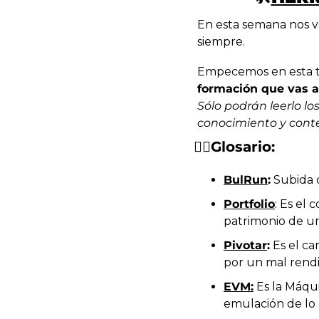
En esta semana nos v
siempre. 
formación que vas a 
Sólo podrán leerlo lo
conocimiento y conte
✍🏻Glosario:
BulRun
:
 Subida 
Portfolio
: Es el
patrimonio de un
Pivotar
:
 Es el c
por un mal rend
EVM:
 Es la Máqu
emulación de lo 