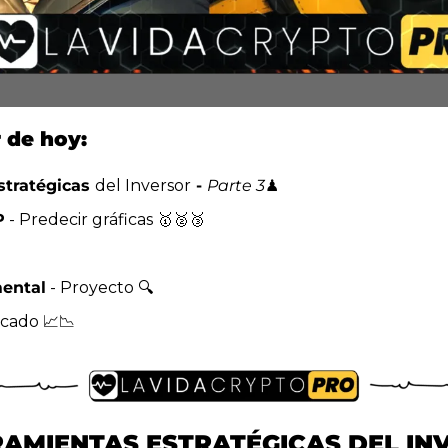
 de hoy:
tratégicas 
del Inversor
 - 
Parte 3
♟️
P
 - Predecir gráficas 
🥇
🥈
🥉
mental
 - Proyecto 🔍
cado 
📈
📉
AMIENTAS ESTRATÉGICAS DEL IN