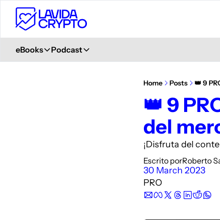
eBooks
Podcast
eBooks
Podcast
Primeros Pasos en Crypto
Ver en YouTube
Home
Posts
👑 9 PR
Aprende desde 0
+ 6.000 Suscriptores
👑 9 PRO
Glosario de Términos Crypto
Spotify
del mer
+400 términos
Description
Curso de Trading
iVoox
¡Disfruta del cont
PDF explicativo
Description
Escrito por
Roberto S
Apple Podcast
30 March 2023
Description
PRO
Amazon Podcast
Description
YouTube Music