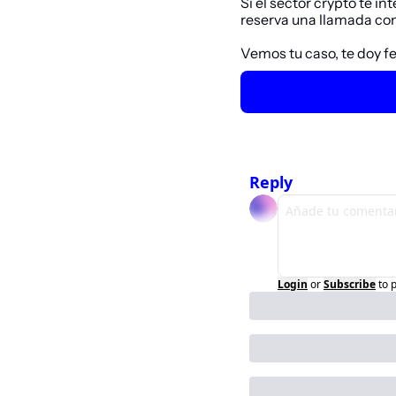
Si el sector 
crypto
 te in
reserva una llamada con
Vemos tu caso, te doy f
Reply
Login
or
Subscribe
to 