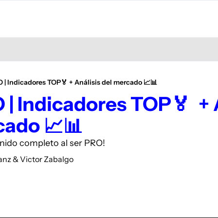
O | Indicadores TOP🏅 + Análisis del mercado 📈📊
 | Indicadores TOP🏅  + An
cado 📈📊
enido completo al ser PRO!
anz
 & 
Victor Zabalgo