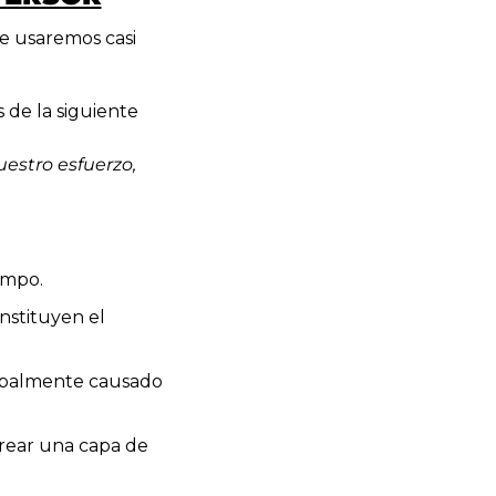
 usaremos casi 
Empecemos en esta tercera parte por más términos que debes conocer antes de la siguiente 
estro esfuerzo, 
empo.
nstituyen el 
cipalmente causado 
rear una capa de 