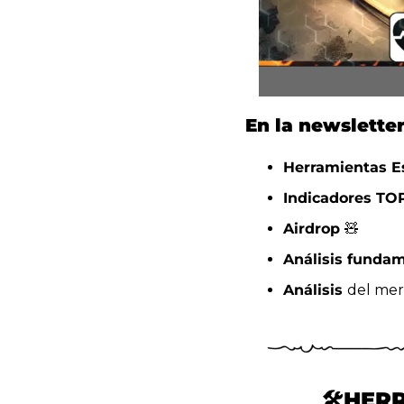
En la newsletter
Herramientas Es
Indicadores TO
Airdrop 
🧸
Análisis funda
Análisis 
del mer
🛠️
HERR