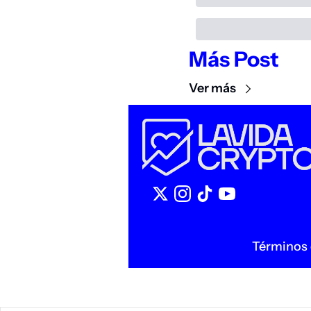
Más Post
Ver más
Términos 