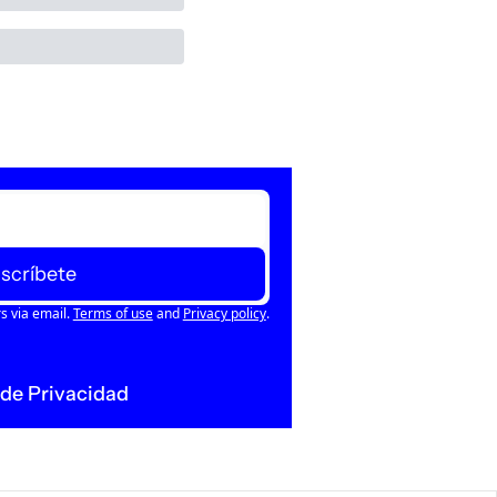
scríbete
s via email.
Terms of use
and
Privacy policy
.
 de Privacidad