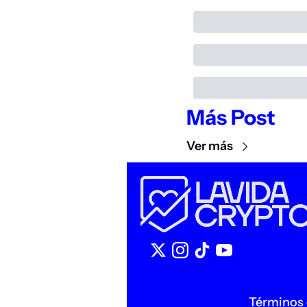
Más Post
Ver más
Términos 