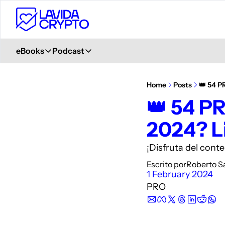
eBooks
Podcast
eBooks
Podcast
Primeros Pasos en Crypto
Ver en YouTube
Home
Posts
👑 54 P
Aprende desde 0
+ 6.000 Suscriptores
👑 54 P
Glosario de Términos Crypto
Spotify
2024? L
+400 términos
Description
Curso de Trading
iVoox
¡Disfruta del cont
PDF explicativo
Description
Escrito por
Roberto S
Apple Podcast
1 February 2024
Description
PRO
Amazon Podcast
Description
YouTube Music