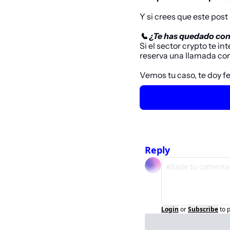
Y si crees que este pos
📞 ¿Te has quedado con 
Si el sector 
crypto
 te in
reserva una llamada con
Vemos tu caso, te doy f
Reply
Login
or
Subscribe
to 