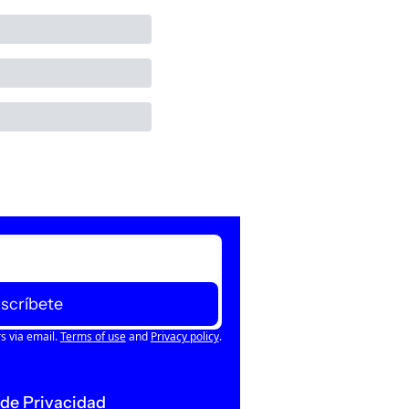
scríbete
s via email.
Terms of use
and
Privacy policy
.
 de Privacidad