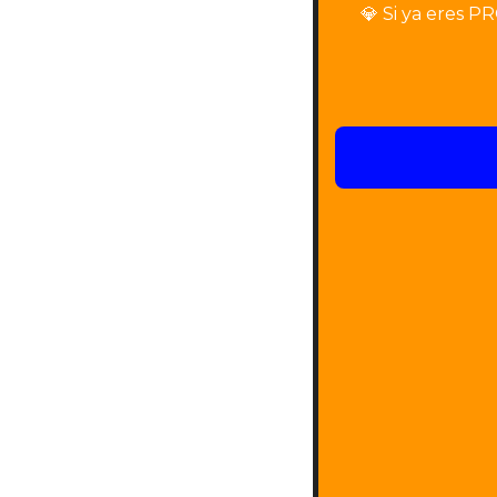
💎
 Si ya eres PR