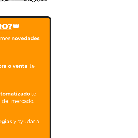
RO?
👑
emos 
novedades 
ra o venta
, te 
utomatizado
 te 
a del mercado.
egias
 y ayudar a 