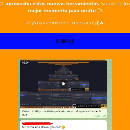
O, 
aprovecha estas nuevas herramientas
. Si aún no lo 
mejor momento para unirte
. 
🚀
📈
 ¡Nos vemos en el mercado! 💰
🔥
UNIRME