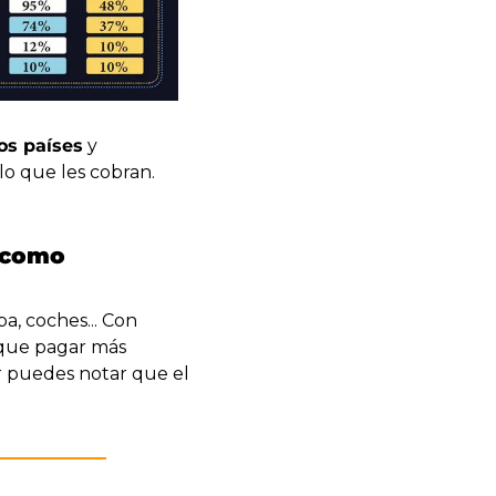
os países
 y 
lo que les cobran.
 como 
, coches... Con 
 que pagar más 
r puedes notar que el 