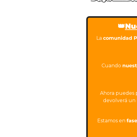
👑
Nu
La 
comunidad P
Cuando 
nuest
Ahora puedes pe
devolverá un 
Estamos en 
fas