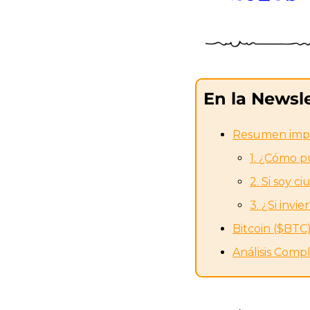
Description
Podimo
Description
En la Newsle
Resumen impu
1. ¿Cómo p
2. Si soy 
3. ¿Si inv
Bitcoin ($BTC
Análisis Comp