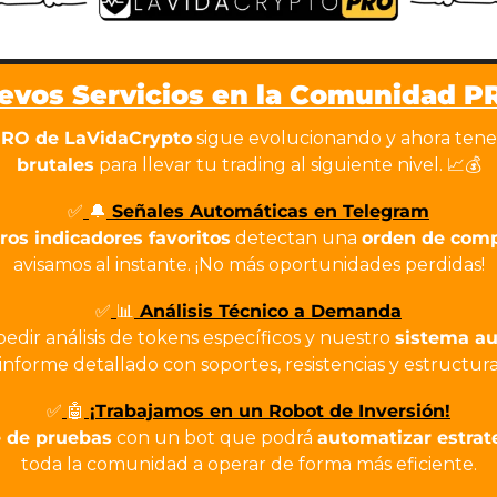
evos Servicios en la Comunidad P
RO de LaVidaCrypto
 sigue evolucionando y ahora ten
brutales
 para llevar tu trading al siguiente nivel. 
📈
💰
✅
🔔
 Señales Automáticas en Telegram
ros indicadores favoritos
 detectan una 
orden de comp
avisamos al instante. ¡No más oportunidades perdidas!
✅
📊
 Análisis Técnico a Demanda
dir análisis de tokens específicos y nuestro 
sistema a
informe detallado con soportes, resistencias y estructur
✅
🤖
 ¡Trabajamos en un Robot de Inversión!
e de pruebas
 con un bot que podrá 
automatizar estrat
toda la comunidad a operar de forma más eficiente.