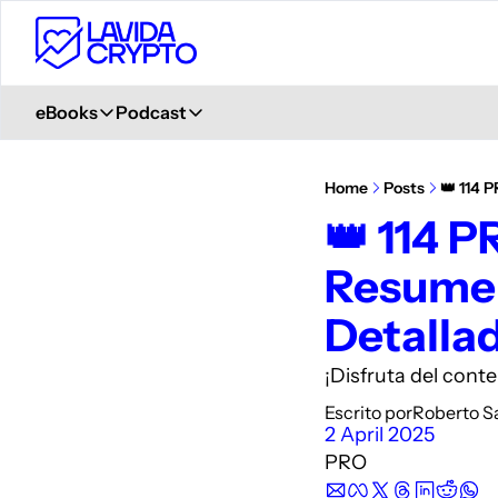
eBooks
Podcast
eBooks
Podcast
Primeros Pasos en Crypto
Ver en YouTube
Home
Posts
👑 114 
Aprende desde 0
+ 6.000 Suscriptores
👑 114 P
Glosario de Términos Crypto
Spotify
Resumen 
+400 términos
Description
Curso de Trading
iVoox
Detalla
PDF explicativo
Description
Apple Podcast
¡Disfruta del cont
Description
Escrito por
Roberto S
2 April 2025
Amazon Podcast
Description
PRO
YouTube Music