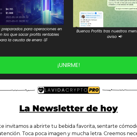
 preparados para operaciones en 
Buenos Profits tras nuestros mens
n los que sacar profits rentables 
aviso 
📢
ara la ceusta de enero 
🤣
¡UNIRME!
La Newsletter de hoy
e invitamos a abrirte tu bebida favorita, sentarte cómodo
atención. Toca poca imagen y mucha letra. Creemos nece