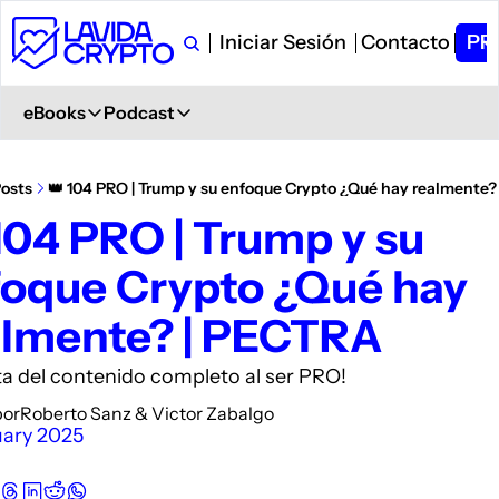
Iniciar Sesión
Contacto
PR
eBooks
Podcast
eBooks
Podcast
Primeros Pasos en Crypto
Ver en YouTube
osts
👑 104 PRO | Trump y su enfoque Crypto ¿Qué hay realmente?
Aprende desde 0
+ 6.000 Suscriptores
104 PRO | Trump y su 
Glosario de Términos Crypto
Spotify
oque Crypto ¿Qué hay 
+400 términos
Description
Curso de Trading
iVoox
almente? | PECTRA
PDF explicativo
Description
Apple Podcast
ta del contenido completo al ser PRO!
Description
por
Roberto Sanz
 & 
Victor Zabalgo
uary 2025
Amazon Podcast
Description
YouTube Music