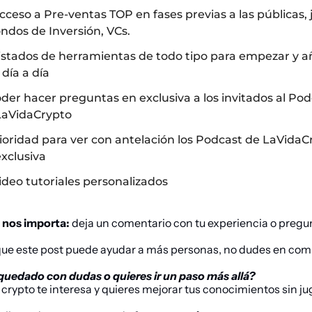
cceso a Pre-ventas TOP en fases previas a las públicas, 
ndos de Inversión, VCs.
istados de herramientas de todo tipo para empezar y añ
 día a día
der hacer preguntas en exclusiva a los invitados al Pod
LaVidaCrypto
Prioridad para ver con antelación los Podcast de LaVidaC
xclusiva
ideo tutoriales personalizados
 nos importa:
 deja un comentario con tu experiencia o pregu
 que este post puede ayudar a más personas, no dudes en comp
 quedado con dudas o quieres ir un paso más allá?
 
crypto
 te interesa y quieres mejorar tus conocimientos sin jug