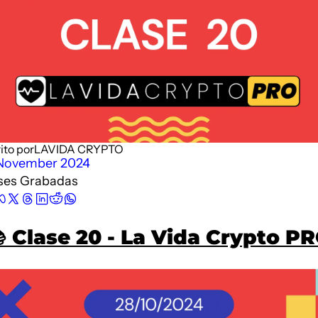
Description
Podimo
Description
ito por
LAVIDA CRYPTO
November 2024
ses Grabadas
 
Clase 20 - La Vida Crypto P