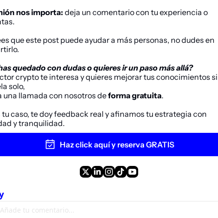
nión nos importa:
 deja un comentario con tu experiencia o 
tas.
rees que este post puede ayudar a más personas, no dudes en 
tirlo.
 has quedado con dudas o quieres ir un paso más allá?
ector 
crypto
 te interesa y quieres mejorar tus conocimientos si
la solo,
a una llamada con nosotros de 
forma gratuita
. 
tu caso, te doy feedback real y afinamos tu estrategia con 
dad y tranquilidad.
Haz click aquí y reserva GRATIS
y