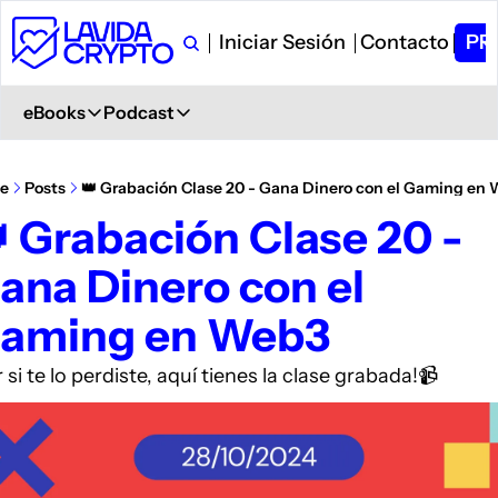
Iniciar Sesión
Contacto
PR
eBooks
Podcast
eBooks
Podcast
Primeros Pasos en Crypto
Ver en YouTube
e
Posts
👑 Grabación Clase 20 - Gana Dinero con el Gaming en
Aprende desde 0
+ 6.000 Suscriptores
 Grabación Clase 20 - 
Glosario de Términos Crypto
Spotify
ana Dinero con el 
+400 términos
Description
Curso de Trading
iVoox
aming en Web3
PDF explicativo
Description
Apple Podcast
 si te lo perdiste, aquí tienes la clase grabada!📹
Description
Amazon Podcast
Description
YouTube Music