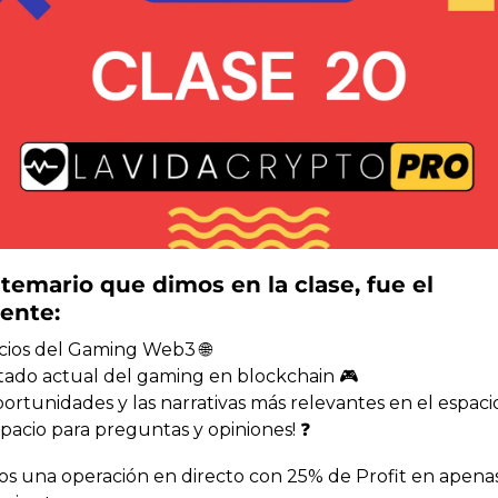
 temario que dimos en la clase, fue el 
iente:
icios del Gaming Web3 
🌐
tado actual del gaming en blockchain 🎮
ortunidades y las narrativas más relevantes en el espaci
spacio para preguntas y opiniones! ❓
os una operación en directo con 25% de Profit en apenas