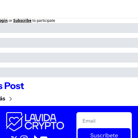
ogin
or
Subscribe
to participate
 Post
ás
Suscríbete