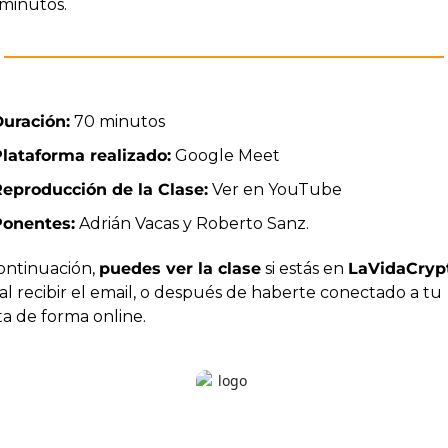
minutos.
uración:
 70 minutos
lataforma realizado:
 Google Meet
eproducción de la Clase:
 Ver en YouTube
Ponentes:
 Adrián Vacas y Roberto Sanz.
ontinuación, 
puedes ver la clase
 si estás en 
LaVidaCrypt
 al recibir el email, o después de haberte conectado a tu 
a de forma online.