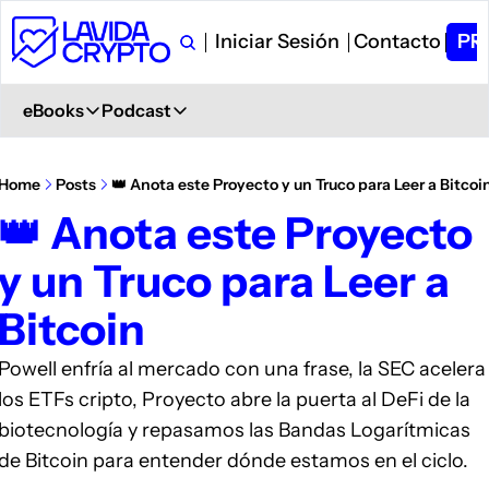
Iniciar Sesión
Contacto
PR
eBooks
Podcast
eBooks
Podcast
Primeros Pasos en Crypto
Ver en YouTube
Home
Posts
👑 Anota este Proyecto y un Truco para Leer a Bitcoi
Aprende desde 0
+ 6.000 Suscriptores
👑 Anota este Proyecto 
Glosario de Términos Crypto
Spotify
y un Truco para Leer a 
+400 términos
Description
Curso de Trading
iVoox
Bitcoin
PDF explicativo
Description
Apple Podcast
Powell enfría al mercado con una frase, la SEC acelera 
Description
los ETFs cripto, Proyecto abre la puerta al DeFi de la 
Amazon Podcast
biotecnología y repasamos las Bandas Logarítmicas 
Description
de Bitcoin para entender dónde estamos en el ciclo.
YouTube Music