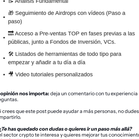
📝 Análisis Fundamental
🎁 Seguimiento de Airdrops con vídeos (Paso a 
paso)
🔜 Acceso a Pre-ventas TOP en fases previas a las 
públicas, junto a Fondos de Inversión, VCs.
🛠 Listados de herramientas de todo tipo para 
empezar y añadir a tu día a día
🎥 Video tutoriales personalizados
 opinión nos importa:
 deja un comentario con tu experiencia 
eguntas.
i crees que este post puede ayudar a más personas, no dudes 
partirlo.
 ¿Te has quedado con dudas o quieres ir un paso más allá?
el sector 
crypto
 te interesa y quieres mejorar tus conocimiento