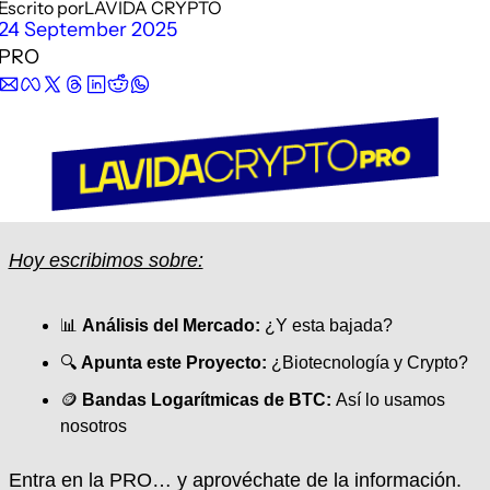
Escrito por
LAVIDA CRYPTO
Description
24 September 2025
PRO
Podimo
Description
Hoy escribimos sobre:
📊
Análisis del Mercado:
 ¿Y esta bajada?
🔍 
Apunta este Proyecto:
 ¿Biotecnología y Crypto? 
🪙
Bandas Logarítmicas de BTC: 
Así lo usamos 
nosotros
Entra en la PRO… y aprovéchate de la información.